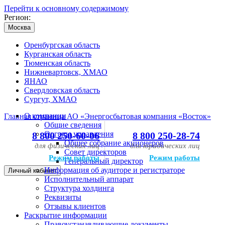
Перейти к основному содержимому
Регион:
Москва
Оренбургская область
Курганская область
Тюменская область
Нижневартовск, ХМАО
ЯНАО
Свердловская область
Сургут, ХМАО
О компании
Главная страница АО «Энергосбытовая компания «Восток»
Общие сведения
Органы управления
8 800 250-60-06
8 800 250-28-74
Общее собрание акционеров
для физических лиц
для юридических лиц
Совет директоров
Режим работы
Режим работы
Генеральный директор
Информация об аудиторе и регистраторе
Личный кабинет
Исполнительный аппарат
Структура холдинга
Реквизиты
Отзывы клиентов
Раскрытие информации
Правоустанавливающие документы