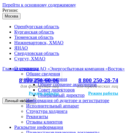
Перейти к основному содержимому
Регион:
Москва
Оренбургская область
Курганская область
Тюменская область
Нижневартовск, ХМАО
ЯНАО
Свердловская область
Сургут, ХМАО
О компании
Главная страница АО «Энергосбытовая компания «Восток»
Общие сведения
Органы управления
8 800 250-60-06
8 800 250-28-74
Общее собрание акционеров
для физических лиц
для юридических лиц
Совет директоров
Режим работы
Режим работы
Генеральный директор
Информация об аудиторе и регистраторе
Личный кабинет
Исполнительный аппарат
Структура холдинга
Реквизиты
Отзывы клиентов
Раскрытие информации
Правоустанавливающие документы