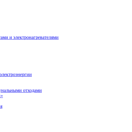
тами и электронагревателями
 электроэнергии
унальными отходами
н»
ия