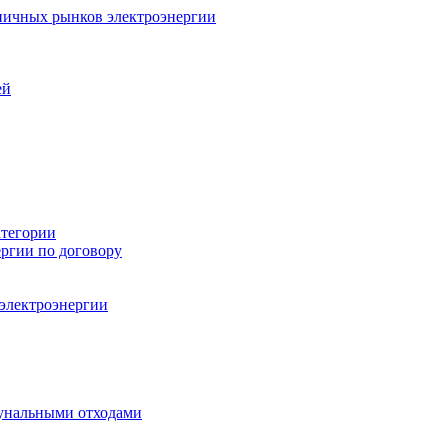
ничных рынков электроэнергии
ей
атегории
ергии по договору
 электроэнергии
унальными отходами