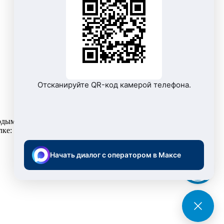
Отсканируйте QR-код камерой телефона.
рдыми коммунальными отходами (ТКО) на территории
лке:
Начать диалог с оператором в Максе