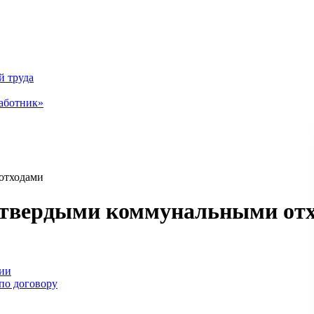
й труда
аботник»
отходами
 твердыми коммунальными от
рии
по договору