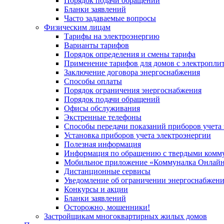
Порядок подачи обращений
Бланки заявлений
Часто задаваемые вопросы
Физическим лицам
Тарифы на электроэнергию
Варианты тарифов
Порядок определения и смены тарифа
Применение тарифов для домов с электропли
Заключение договора энергоснабжения
Способы оплаты
Порядок ограничения энергоснабжения
Порядок подачи обращений
Офисы обслуживания
Экстренные телефоны
Способы передачи показаний приборов учета
Установка приборов учета электроэнергии
Полезная информация
Информация по обращению с твердыми комм
Мобильное приложение «Коммуналка Онлай
Дистанционные сервисы
Уведомление об ограничении энергоснабжен
Конкурсы и акции
Бланки заявлений
Осторожно, мошенники!
Застройщикам многоквартирных жилых домов