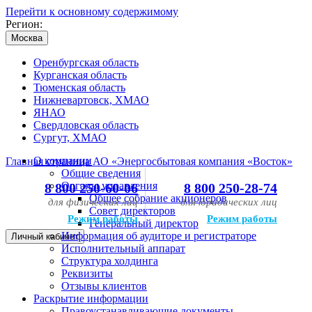
Перейти к основному содержимому
Регион:
Москва
Оренбургская область
Курганская область
Тюменская область
Нижневартовск, ХМАО
ЯНАО
Свердловская область
Сургут, ХМАО
О компании
Главная страница АО «Энергосбытовая компания «Восток»
Общие сведения
Органы управления
8 800 250-60-06
8 800 250-28-74
Общее собрание акционеров
для физических лиц
для юридических лиц
Совет директоров
Режим работы
Режим работы
Генеральный директор
Информация об аудиторе и регистраторе
Личный кабинет
Исполнительный аппарат
Структура холдинга
Реквизиты
Отзывы клиентов
Раскрытие информации
Правоустанавливающие документы