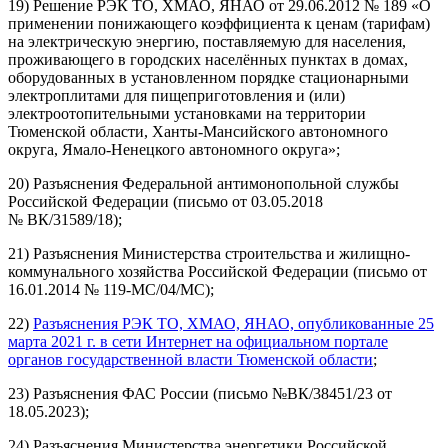
19) Решение РЭК ТО, ХМАО, ЯНАО от 29.06.2012 № 189 «О
применении понижающего коэффициента к ценам (тарифам)
на электрическую энергию, поставляемую для населения,
проживающего в городских населённых пунктах в домах,
оборудованных в установленном порядке стационарными
электроплитами для пищеприготовления и (или)
электроотопительными установками на территории
Тюменской области, Ханты-Мансийского автономного
округа, Ямало-Ненецкого автономного округа»;
20) Разъяснения Федеральной антимонопольной службы
Российской Федерации (письмо от 03.05.2018
№ ВК/31589/18);
21) Разъяснения Министерства строительства и жилищно-
коммунального хозяйства Российской Федерации (письмо от
16.01.2014 № 119-МС/04/МС);
22)
Разъяснения РЭК ТО, ХМАО, ЯНАО, опубликованные 25
марта 2021 г. в сети Интернет на официальном портале
органов государственной власти Тюменской области
;
23) Разъяснения ФАС России (письмо №ВК/38451/23 от
18.05.2023);
24) Разъяснения Министерства энергетики Российской