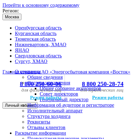
Перейти к основному содержимому
Регион:
Москва
Оренбургская область
Курганская область
Тюменская область
Нижневартовск, ХМАО
ЯНАО
Свердловская область
Сургут, ХМАО
О компании
Главная страница АО «Энергосбытовая компания «Восток»
Общие сведения
Органы управления
8 800 250-60-06
8 800 250-28-74
Общее собрание акционеров
для физических лиц
для юридических лиц
Совет директоров
Режим работы
Режим работы
Генеральный директор
Информация об аудиторе и регистраторе
Личный кабинет
Исполнительный аппарат
Структура холдинга
Реквизиты
Отзывы клиентов
Раскрытие информации
Правоустанавливающие документы