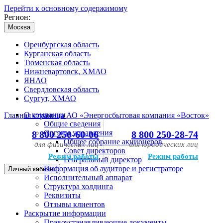
Перейти к основному содержимому
Регион:
Москва
Оренбургская область
Курганская область
Тюменская область
Нижневартовск, ХМАО
ЯНАО
Свердловская область
Сургут, ХМАО
О компании
Главная страница АО «Энергосбытовая компания «Восток»
Общие сведения
Органы управления
8 800 250-60-06
8 800 250-28-74
Общее собрание акционеров
для физических лиц
для юридических лиц
Совет директоров
Режим работы
Режим работы
Генеральный директор
Информация об аудиторе и регистраторе
Личный кабинет
Исполнительный аппарат
Структура холдинга
Реквизиты
Отзывы клиентов
Раскрытие информации
Правоустанавливающие документы