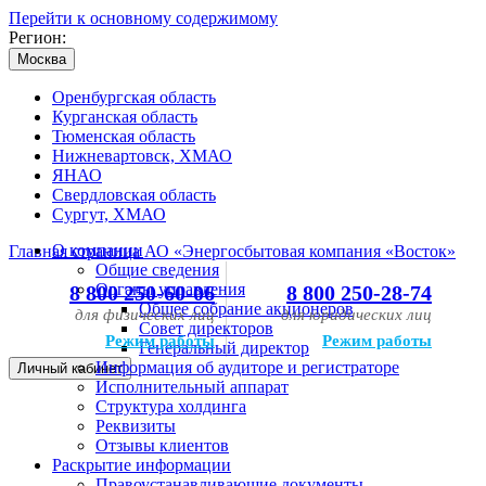
Перейти к основному содержимому
Регион:
Москва
Оренбургская область
Курганская область
Тюменская область
Нижневартовск, ХМАО
ЯНАО
Свердловская область
Сургут, ХМАО
О компании
Главная страница АО «Энергосбытовая компания «Восток»
Общие сведения
Органы управления
8 800 250-60-06
8 800 250-28-74
Общее собрание акционеров
для физических лиц
для юридических лиц
Совет директоров
Режим работы
Режим работы
Генеральный директор
Информация об аудиторе и регистраторе
Личный кабинет
Исполнительный аппарат
Структура холдинга
Реквизиты
Отзывы клиентов
Раскрытие информации
Правоустанавливающие документы