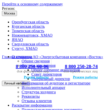
Перейти к основному содержимому
Регион:
Москва
Оренбургская область
Курганская область
Тюменская область
Нижневартовск, ХМАО
ЯНАО
Свердловская область
Сургут, ХМАО
О компании
Главная страница АО «Энергосбытовая компания «Восток»
Общие сведения
Органы управления
8 800 250-60-06
8 800 250-28-74
Общее собрание акционеров
для физических лиц
для юридических лиц
Совет директоров
Режим работы
Режим работы
Генеральный директор
Информация об аудиторе и регистраторе
Личный кабинет
Исполнительный аппарат
Структура холдинга
Реквизиты
Отзывы клиентов
Раскрытие информации
Правоустанавливающие документы