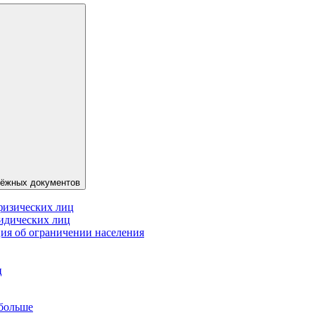
тёжных документов
физических лиц
идических лиц
я об ограничении населения
ц
 больше