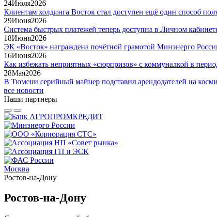
24
Июля
2026
Клиентам холдинга Восток стал доступен ещё один способ по
29
Июня
2026
Система быстрых платежей теперь доступна в Личном кабинет
18
Июня
2026
ЭК «Восток» награждена почётной грамотой Минэнерго Росси
16
Июня
2026
Как избежать неприятных «сюрпризов» с коммуналкой в перио
28
Мая
2026
В Тюмени серийный майнер подставил арендодателей на косми
все новости
Наши партнеры
Москва
Ростов-на-Дону
Ростов-на-Дону