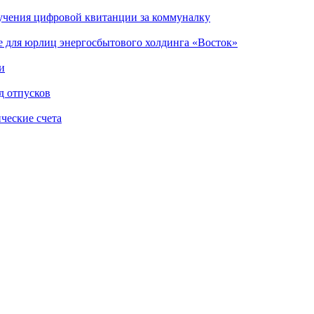
лучения цифровой квитанции за коммуналку
е для юрлиц энергосбытового холдинга «Восток»
и
д отпусков
ческие счета