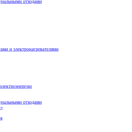
унальными отходами
тами и электронагревателями
 электроэнергии
унальными отходами
н»
ия