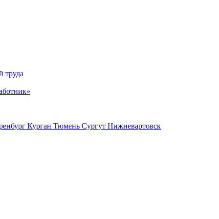
й труда
аботник»
ренбург
Курган
Тюмень
Сургут
Нижневартовск