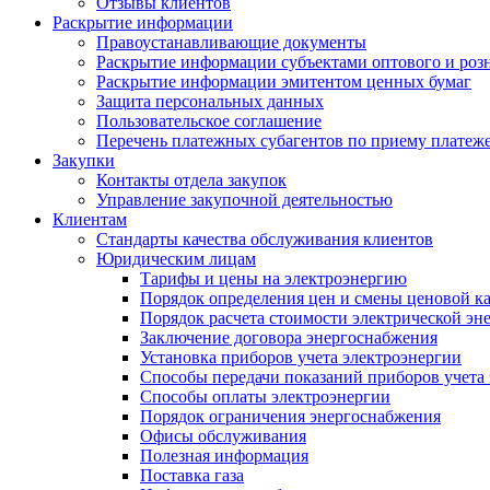
Отзывы клиентов
Раскрытие информации
Правоустанавливающие документы
Раскрытие информации субъектами оптового и роз
Раскрытие информации эмитентом ценных бумаг
Защита персональных данных
Пользовательское соглашение
Перечень платежных субагентов по приему платеж
Закупки
Контакты отдела закупок
Управление закупочной деятельностью
Клиентам
Стандарты качества обслуживания клиентов
Юридическим лицам
Тарифы и цены на электроэнергию
Порядок определения цен и смены ценовой к
Порядок расчета стоимости электрической эн
Заключение договора энергоснабжения
Установка приборов учета электроэнергии
Способы передачи показаний приборов учета
Способы оплаты электроэнергии
Порядок ограничения энергоснабжения
Офисы обслуживания
Полезная информация
Поставка газа