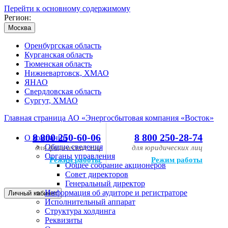
Перейти к основному содержимому
Регион:
Москва
Оренбургская область
Курганская область
Тюменская область
Нижневартовск, ХМАО
ЯНАО
Свердловская область
Сургут, ХМАО
Главная страница АО «Энергосбытовая компания «Восток»
8 800 250-60-06
8 800 250-28-74
О компании
Общие сведения
для физических лиц
для юридических лиц
Органы управления
Режим работы
Режим работы
Общее собрание акционеров
Совет директоров
Генеральный директор
Информация об аудиторе и регистраторе
Личный кабинет
Исполнительный аппарат
Структура холдинга
Реквизиты