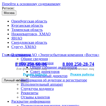
Перейти к основному содержимому
Регион:
Москва
Оренбургская область
Курганская область
Тюменская область
Нижневартовск, ХМАО
ЯНАО
Свердловская область
Сургут, ХМАО
О компании
Главная страница АО «Энергосбытовая компания «Восток»
Общие сведения
Органы управления
8 800 250-60-06
8 800 250-28-74
Общее собрание акционеров
для физических лиц
для юридических лиц
Совет директоров
Режим работы
Режим работы
Генеральный директор
Информация об аудиторе и регистраторе
Личный кабинет
Исполнительный аппарат
Структура холдинга
Реквизиты
Отзывы клиентов
Раскрытие информации
Правоустанавливающие документы