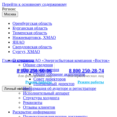
Перейти к основному содержимому
Регион:
Москва
Оренбургская область
Курганская область
Тюменская область
Нижневартовск, ХМАО
ЯНАО
Свердловская область
Сургут, ХМАО
О компании
Главная страница АО «Энергосбытовая компания «Восток»
Общие сведения
Органы управления
8 800 250-60-06
8 800 250-28-74
Общее собрание акционеров
для физических лиц
для юридических лиц
Совет директоров
Режим работы
Режим работы
Генеральный директор
Информация об аудиторе и регистраторе
Личный кабинет
Исполнительный аппарат
Структура холдинга
Реквизиты
Отзывы клиентов
Раскрытие информации
Правоустанавливающие документы